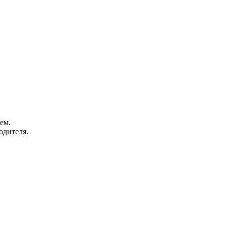
ем.
одителя.