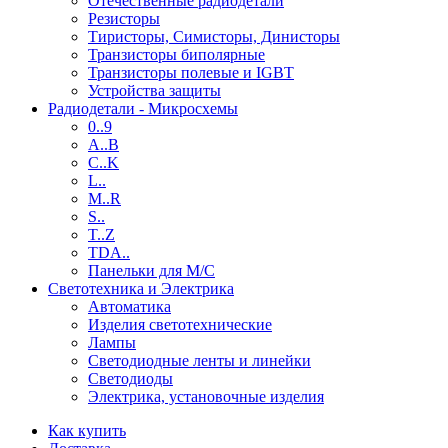
Отечественные радиодетали
Резисторы
Тиристоры, Симисторы, Динисторы
Транзисторы биполярные
Транзисторы полевые и IGBT
Устройства защиты
Радиодетали - Микросхемы
0..9
A..B
C..K
L..
M..R
S..
T..Z
TDA..
Панельки для М/С
Светотехника и Электрика
Автоматика
Изделия светотехнические
Лампы
Светодиодные ленты и линейки
Светодиоды
Электрика, установочные изделия
Как купить