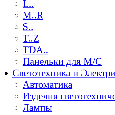
L..
M..R
S..
T..Z
TDA..
Панельки для М/С
Светотехника и Электр
Автоматика
Изделия светотехнич
Лампы