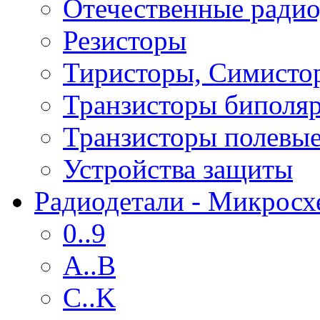
Отечественные радио
Резисторы
Тиристоры, Симисто
Транзисторы биполя
Транзисторы полевы
Устройства защиты
Радиодетали - Микрос
0..9
A..B
C..K