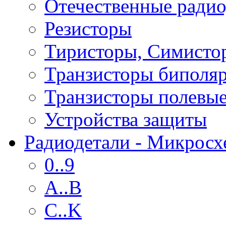
Отечественные радио
Резисторы
Тиристоры, Симисто
Транзисторы биполя
Транзисторы полевы
Устройства защиты
Радиодетали - Микрос
0..9
A..B
C..K