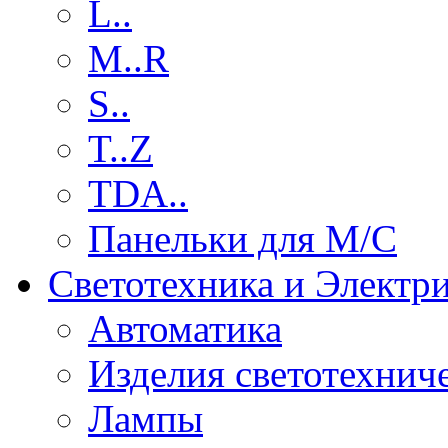
L..
M..R
S..
T..Z
TDA..
Панельки для М/С
Светотехника и Электр
Автоматика
Изделия светотехнич
Лампы