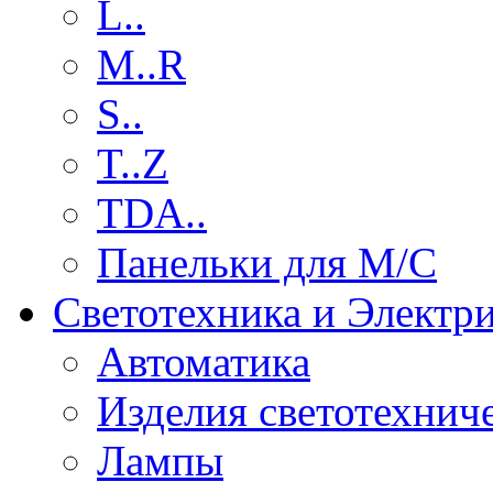
L..
M..R
S..
T..Z
TDA..
Панельки для М/С
Светотехника и Электр
Автоматика
Изделия светотехнич
Лампы