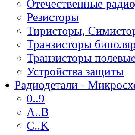
Отечественные радио
Резисторы
Тиристоры, Симисто
Транзисторы биполя
Транзисторы полевы
Устройства защиты
Радиодетали - Микрос
0..9
A..B
C..K