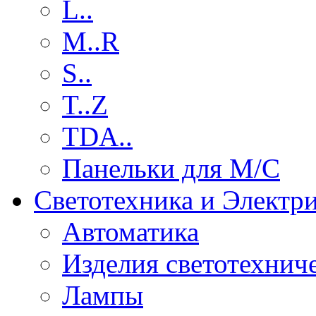
L..
M..R
S..
T..Z
TDA..
Панельки для М/С
Светотехника и Электр
Автоматика
Изделия светотехнич
Лампы