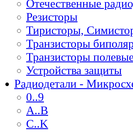
Отечественные радио
Резисторы
Тиристоры, Симисто
Транзисторы биполя
Транзисторы полевы
Устройства защиты
Радиодетали - Микрос
0..9
A..B
C..K