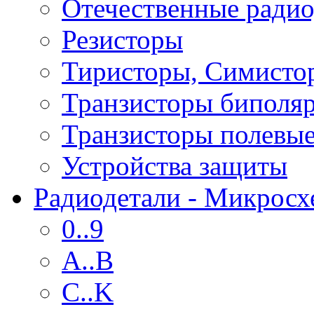
Отечественные радио
Резисторы
Тиристоры, Симисто
Транзисторы биполя
Транзисторы полевы
Устройства защиты
Радиодетали - Микрос
0..9
A..B
C..K