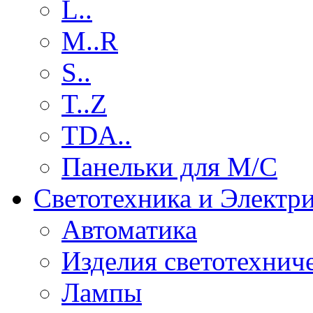
L..
M..R
S..
T..Z
TDA..
Панельки для М/С
Светотехника и Электр
Автоматика
Изделия светотехнич
Лампы