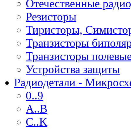
Отечественные радио
Резисторы
Тиристоры, Симисто
Транзисторы биполя
Транзисторы полевы
Устройства защиты
Радиодетали - Микрос
0..9
A..B
C..K