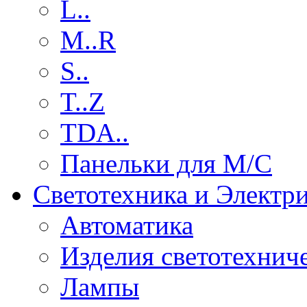
L..
M..R
S..
T..Z
TDA..
Панельки для М/С
Светотехника и Электр
Автоматика
Изделия светотехнич
Лампы