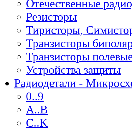
Отечественные радио
Резисторы
Тиристоры, Симисто
Транзисторы биполя
Транзисторы полевы
Устройства защиты
Радиодетали - Микрос
0..9
A..B
C..K