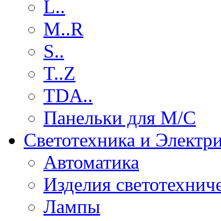
L..
M..R
S..
T..Z
TDA..
Панельки для М/С
Светотехника и Электр
Автоматика
Изделия светотехнич
Лампы