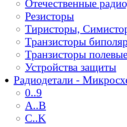
Отечественные радио
Резисторы
Тиристоры, Симисто
Транзисторы биполя
Транзисторы полевы
Устройства защиты
Радиодетали - Микрос
0..9
A..B
C..K