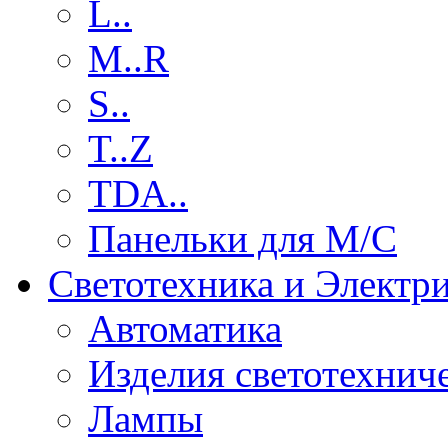
L..
M..R
S..
T..Z
TDA..
Панельки для М/С
Светотехника и Электр
Автоматика
Изделия светотехнич
Лампы