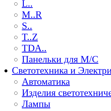
L..
M..R
S..
T..Z
TDA..
Панельки для М/С
Светотехника и Электр
Автоматика
Изделия светотехнич
Лампы