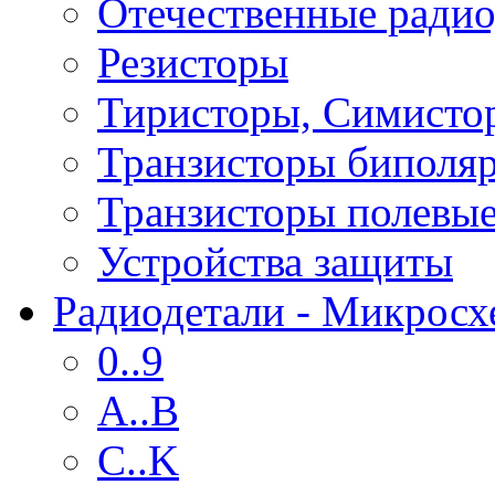
Отечественные радио
Резисторы
Тиристоры, Симисто
Транзисторы биполя
Транзисторы полевы
Устройства защиты
Радиодетали - Микрос
0..9
A..B
C..K