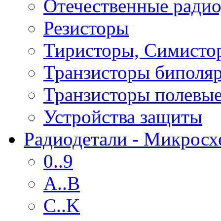
Отечественные радио
Резисторы
Тиристоры, Симисто
Транзисторы биполя
Транзисторы полевы
Устройства защиты
Радиодетали - Микрос
0..9
A..B
C..K