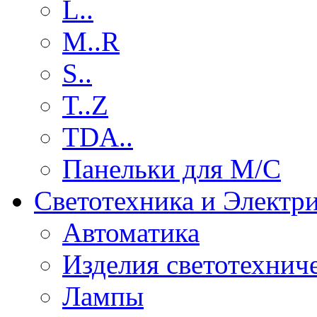
L..
M..R
S..
T..Z
TDA..
Панельки для М/С
Светотехника и Электр
Автоматика
Изделия светотехнич
Лампы