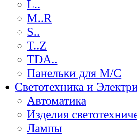
L..
M..R
S..
T..Z
TDA..
Панельки для М/С
Светотехника и Электр
Автоматика
Изделия светотехнич
Лампы