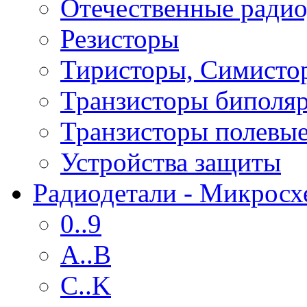
Отечественные радио
Резисторы
Тиристоры, Симисто
Транзисторы биполя
Транзисторы полевы
Устройства защиты
Радиодетали - Микрос
0..9
A..B
C..K