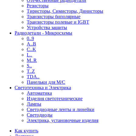
Отечественные радиодетали
Резисторы
Тиристоры, Симисторы, Динисторы
Транзисторы биполярные
Транзисторы полевые и IGBT
Устройства защиты
Радиодетали - Микросхемы
0..9
A..B
C..K
L..
M..R
S..
T..Z
TDA..
Панельки для М/С
Светотехника и Электрика
Автоматика
Изделия светотехнические
Лампы
Светодиодные ленты и линейки
Светодиоды
Электрика, установочные изделия
Как купить