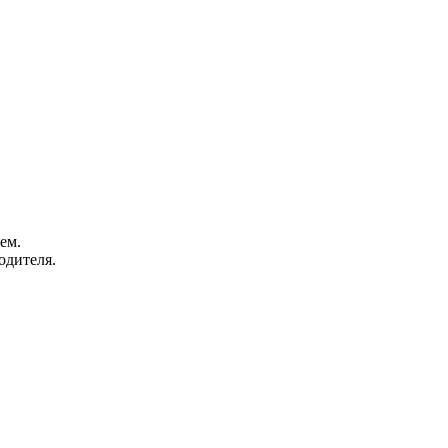
ем.
одителя.