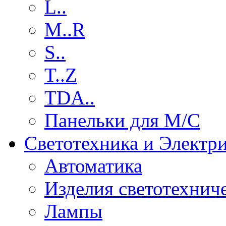
L..
M..R
S..
T..Z
TDA..
Панельки для М/С
Светотехника и Электр
Автоматика
Изделия светотехнич
Лампы