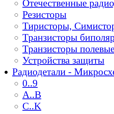
Отечественные радио
Резисторы
Тиристоры, Симисто
Транзисторы биполя
Транзисторы полевы
Устройства защиты
Радиодетали - Микрос
0..9
A..B
C..K