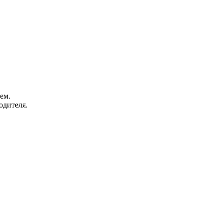
ем.
одителя.