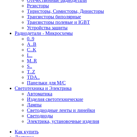
Отечественные радиодетали
Резисторы
Тиристоры, Симисторы, Динисторы
Транзисторы биполярные
Транзисторы полевые и IGBT
Устройства защиты
Радиодетали - Микросхемы
0..9
A..B
C..K
L..
M..R
S..
T..Z
TDA..
Панельки для М/С
Светотехника и Электрика
Автоматика
Изделия светотехнические
Лампы
Светодиодные ленты и линейки
Светодиоды
Электрика, установочные изделия
Как купить