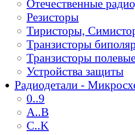
Отечественные радио
Резисторы
Тиристоры, Симисто
Транзисторы биполя
Транзисторы полевы
Устройства защиты
Радиодетали - Микрос
0..9
A..B
C..K