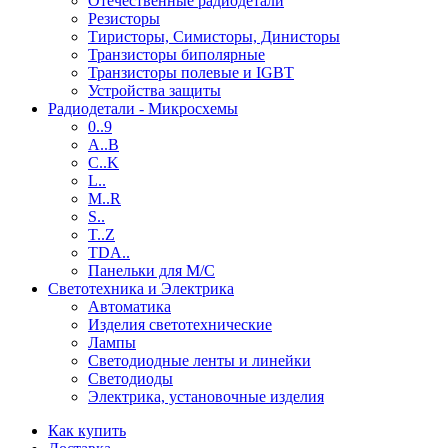
Отечественные радиодетали
Резисторы
Тиристоры, Симисторы, Динисторы
Транзисторы биполярные
Транзисторы полевые и IGBT
Устройства защиты
Радиодетали - Микросхемы
0..9
A..B
C..K
L..
M..R
S..
T..Z
TDA..
Панельки для М/С
Светотехника и Электрика
Автоматика
Изделия светотехнические
Лампы
Светодиодные ленты и линейки
Светодиоды
Электрика, установочные изделия
Как купить