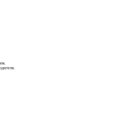
ем.
одителя.