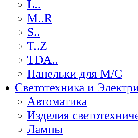
L..
M..R
S..
T..Z
TDA..
Панельки для М/С
Светотехника и Электр
Автоматика
Изделия светотехнич
Лампы