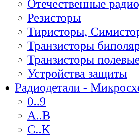
Отечественные радио
Резисторы
Тиристоры, Симисто
Транзисторы биполя
Транзисторы полевы
Устройства защиты
Радиодетали - Микрос
0..9
A..B
C..K