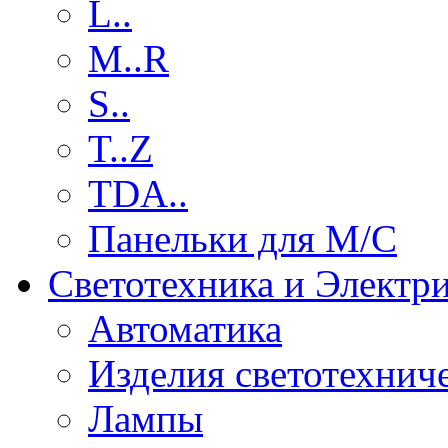
L..
M..R
S..
T..Z
TDA..
Панельки для М/С
Светотехника и Электр
Автоматика
Изделия светотехнич
Лампы