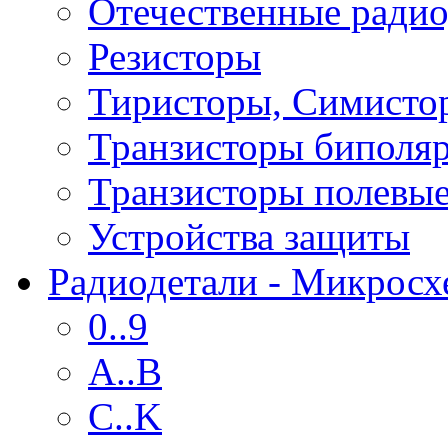
Отечественные радио
Резисторы
Тиристоры, Симисто
Транзисторы биполя
Транзисторы полевы
Устройства защиты
Радиодетали - Микрос
0..9
A..B
C..K