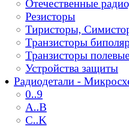
Отечественные радио
Резисторы
Тиристоры, Симисто
Транзисторы биполя
Транзисторы полевы
Устройства защиты
Радиодетали - Микрос
0..9
A..B
C..K