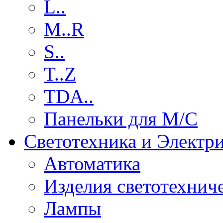
L..
M..R
S..
T..Z
TDA..
Панельки для М/С
Светотехника и Электр
Автоматика
Изделия светотехнич
Лампы