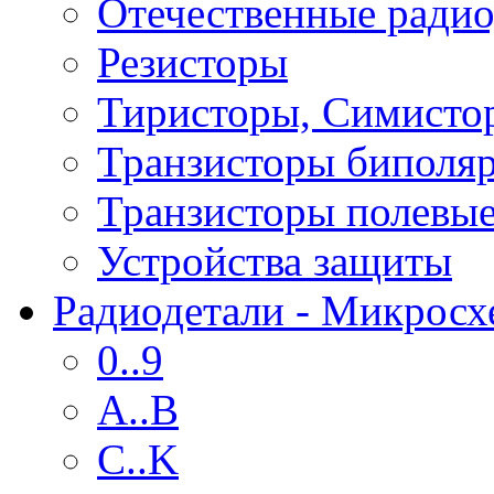
Отечественные радио
Резисторы
Тиристоры, Симисто
Транзисторы биполя
Транзисторы полевы
Устройства защиты
Радиодетали - Микрос
0..9
A..B
C..K