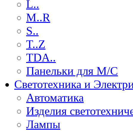
L..
M..R
S..
T..Z
TDA..
Панельки для М/С
Светотехника и Электр
Автоматика
Изделия светотехнич
Лампы