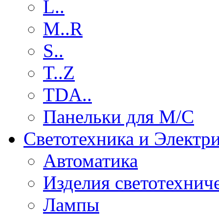
L..
M..R
S..
T..Z
TDA..
Панельки для М/С
Светотехника и Электр
Автоматика
Изделия светотехнич
Лампы