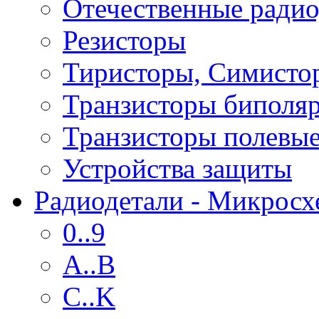
Отечественные радио
Резисторы
Тиристоры, Симисто
Транзисторы биполя
Транзисторы полевы
Устройства защиты
Радиодетали - Микрос
0..9
A..B
C..K