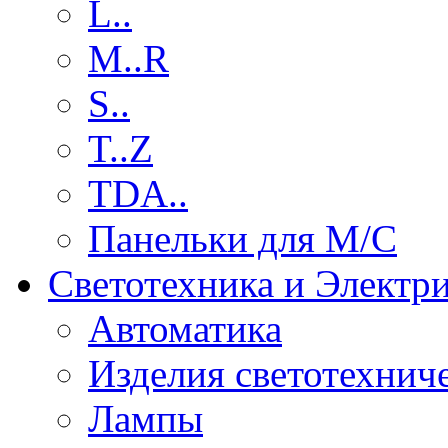
L..
M..R
S..
T..Z
TDA..
Панельки для М/С
Светотехника и Электр
Автоматика
Изделия светотехнич
Лампы