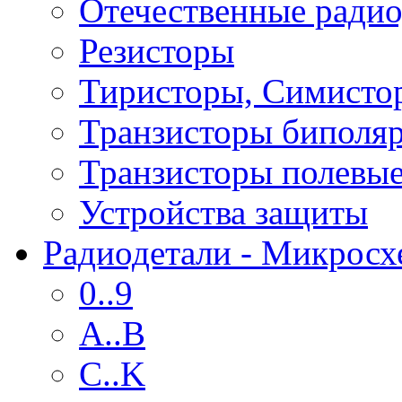
Отечественные радио
Резисторы
Тиристоры, Симисто
Транзисторы биполя
Транзисторы полевы
Устройства защиты
Радиодетали - Микрос
0..9
A..B
C..K