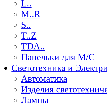
L..
M..R
S..
T..Z
TDA..
Панельки для М/С
Светотехника и Электр
Автоматика
Изделия светотехнич
Лампы