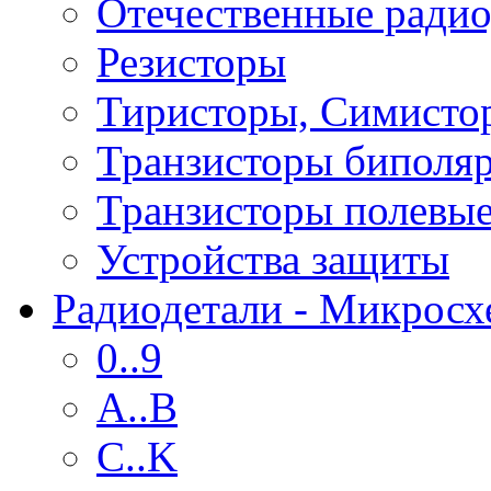
Отечественные радио
Резисторы
Тиристоры, Симисто
Транзисторы биполя
Транзисторы полевы
Устройства защиты
Радиодетали - Микрос
0..9
A..B
C..K