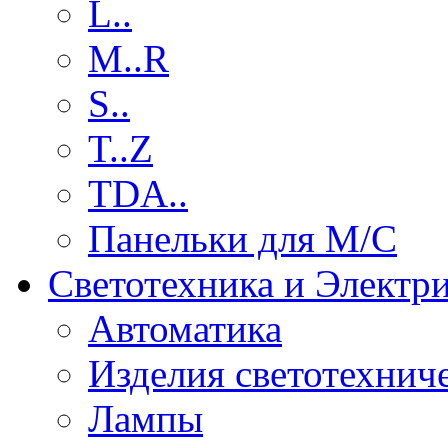
L..
M..R
S..
T..Z
TDA..
Панельки для М/С
Светотехника и Электр
Автоматика
Изделия светотехнич
Лампы