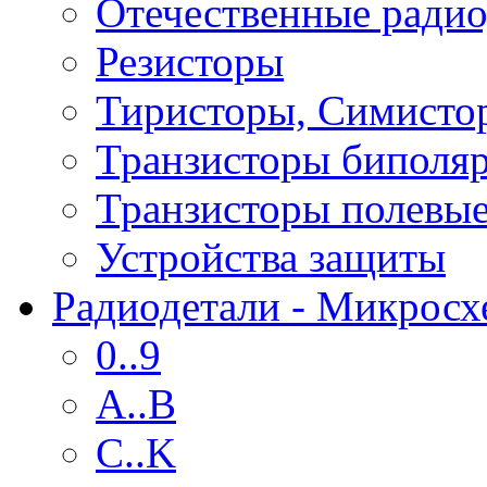
Отечественные радио
Резисторы
Тиристоры, Симисто
Транзисторы биполя
Транзисторы полевы
Устройства защиты
Радиодетали - Микрос
0..9
A..B
C..K