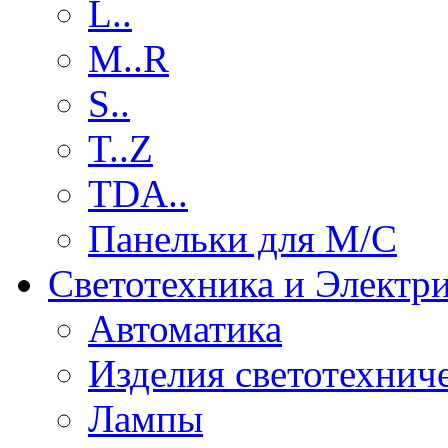
L..
M..R
S..
T..Z
TDA..
Панельки для М/С
Светотехника и Электр
Автоматика
Изделия светотехнич
Лампы