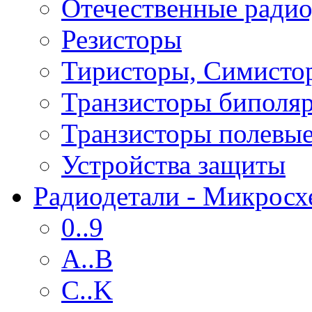
Отечественные радио
Резисторы
Тиристоры, Симисто
Транзисторы биполя
Транзисторы полевы
Устройства защиты
Радиодетали - Микрос
0..9
A..B
C..K