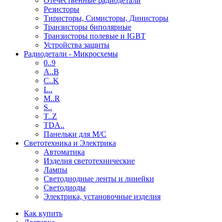
Отечественные радиодетали
Резисторы
Тиристоры, Симисторы, Динисторы
Транзисторы биполярные
Транзисторы полевые и IGBT
Устройства защиты
Радиодетали - Микросхемы
0..9
A..B
C..K
L..
M..R
S..
T..Z
TDA..
Панельки для М/С
Светотехника и Электрика
Автоматика
Изделия светотехнические
Лампы
Светодиодные ленты и линейки
Светодиоды
Электрика, установочные изделия
Как купить