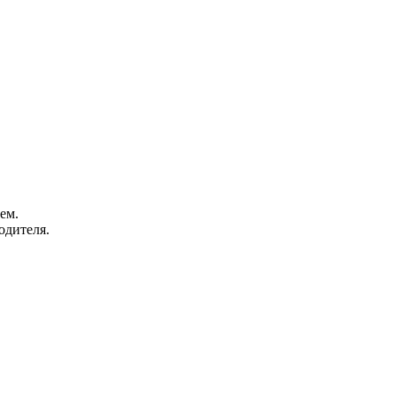
ем.
одителя.