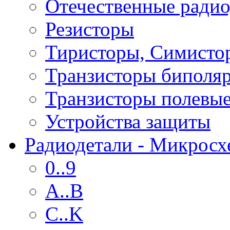
Отечественные радио
Резисторы
Тиристоры, Симисто
Транзисторы биполя
Транзисторы полевы
Устройства защиты
Радиодетали - Микрос
0..9
A..B
C..K