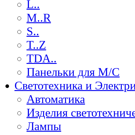
L..
M..R
S..
T..Z
TDA..
Панельки для М/С
Светотехника и Электр
Автоматика
Изделия светотехнич
Лампы