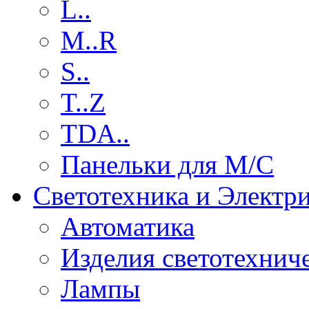
L..
M..R
S..
T..Z
TDA..
Панельки для М/С
Светотехника и Электр
Автоматика
Изделия светотехнич
Лампы