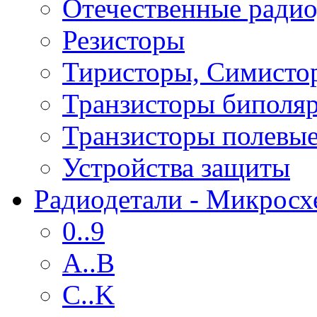
Отечественные радио
Резисторы
Тиристоры, Симисто
Транзисторы биполя
Транзисторы полевы
Устройства защиты
Радиодетали - Микрос
0..9
A..B
C..K