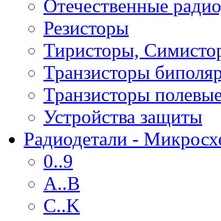
Отечественные радио
Резисторы
Тиристоры, Симисто
Транзисторы биполя
Транзисторы полевы
Устройства защиты
Радиодетали - Микрос
0..9
A..B
C..K