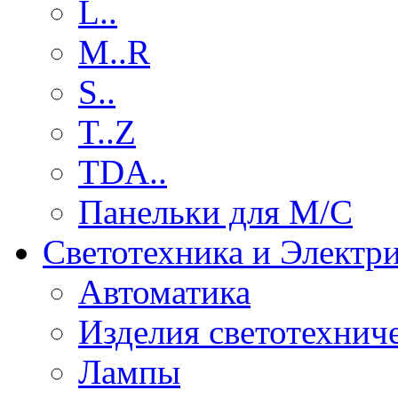
L..
M..R
S..
T..Z
TDA..
Панельки для М/С
Светотехника и Электр
Автоматика
Изделия светотехнич
Лампы